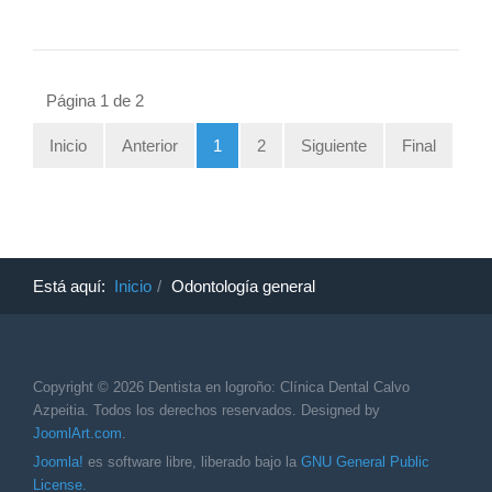
Página 1 de 2
Inicio
Anterior
1
2
Siguiente
Final
Está aquí:
Inicio
Odontología general
Copyright © 2026 Dentista en logroño: Clínica Dental Calvo
Azpeitia. Todos los derechos reservados. Designed by
JoomlArt.com
.
Joomla!
es software libre, liberado bajo la
GNU General Public
License.