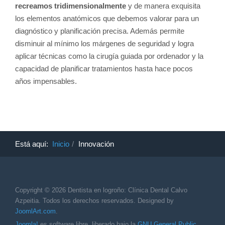
recreamos tridimensionalmente
y de manera exquisita
los elementos anatómicos que debemos valorar para un
diagnóstico y planificación precisa. Además permite
disminuir al mínimo los márgenes de seguridad y logra
aplicar técnicas como la cirugía guiada por ordenador y la
capacidad de planificar tratamientos hasta hace pocos
años impensables.
Está aquí:
Inicio
Innovación
Copyright © 2026 Dentista en logroño: Clínica Dental Calvo
Azpeitia. Todos los derechos reservados. Designed by
JoomlArt.com
.
Joomla!
es software libre, liberado bajo la
GNU General Public