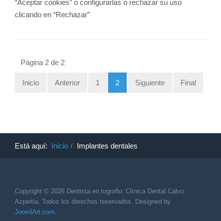
“Aceptar cookies” o configurarlas o rechazar su uso
clicando en “Rechazar”
Página 2 de 2
Inicio
Anterior
1
2
Siguiente
Final
Está aquí:
Inicio
Implantes dentales
Copyright © 2026 Dentista en logroño: Clínica Dental Calvo
Azpeitia. Todos los derechos reservados. Designed by
JoomlArt.com
.